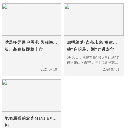
满足多元用户需求 风骏海鲜
启明筑梦·点亮未来 福建奔
版、基建版即将上市
驰“启明星计划”走进寿宁
6月30日，福建奔驰"启明星计划"走
进闽东山区寿宁，携手福建省慈善
总会和寿宁慈善总会在寿宁县南阳
2021-07-30
2020-07-01
中心小学举办"启明筑梦·点亮未
来"图书捐赠仪式。寿宁县委副书
记、组织部长雷春雄和寿宁县人民
政府党组成员、副县长颜伟对福建
奔驰党委书记、执行副总裁符磊一
行的到访给予了热情的接
地表最强的宏光MINI EV亮
相