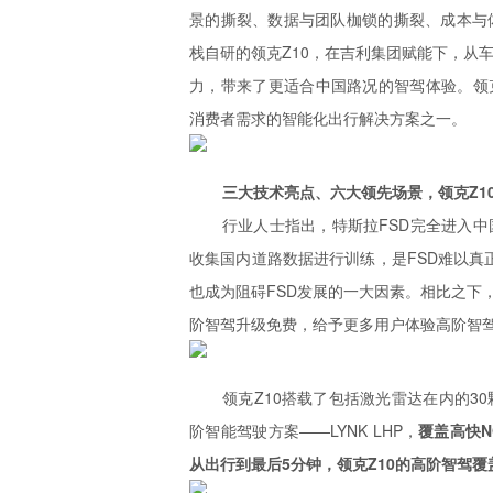
景的撕裂、数据与团队枷锁的撕裂、成本与
栈自研的领克Z10，在吉利集团赋能下，从
力，带来了更适合中国路况的智驾体验。领克
消费者需求的智能化出行解决方案之一。
三大技术亮点、六大领先场景，领克Z1
行业人士指出，特斯拉FSD完全进入
收集国内道路数据进行训练，是FSD难以真
也成为阻碍FSD发展的一大因素。相比之下
阶智驾升级免费，给予更多用户体验高阶智
领克Z10搭载了包括激光雷达在内的3
阶智能驾驶方案——LYNK LHP，
覆盖高快N
从出行到最后5分钟，领克Z10的高阶智驾覆