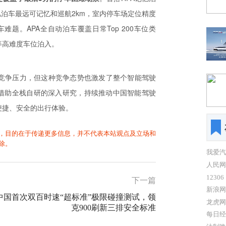
忆泊车最远可记忆和巡航2km，室内停车场定位精度
难题。APA全自动泊车覆盖日常Top 200车位类
等高难度车位泊入。
企竞争压力，但这种竞争态势也激发了整个智能驾驶
借助全栈自研的深入研究，持续推动中国智能驾驶
便捷、安全的出行体验。
，目的在于传递更多信息，并不代表本站观点及立场和
除。
我爱汽
人民网
12306
下一篇
新浪网
中国首次双百时速“超标准”极限碰撞测试，领
龙虎网
克900刷新三排安全标准
每日经