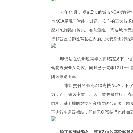
去年11月，领克Z10的城市NOA功能
市NOA展现了智能、舒适、安心的三大技
应对包括路口掉头、智能选道、高速城市无
行和盲区防御性驾驶在内的六大复杂出行场
即便是在杭州晚高峰的拥堵路况下，领
驾驶既安全又高效。同时已于去年12月开
陆续推送上车。
上市即交付的领克Z10高快NOA，
力，而且提速变道、汇入匝道等操作行云流
司机。基于地图数据的高精度融合定位，领克
下进行车道级领航，即使无GPS信号也能做
除了智驾体验外，领克Z10的高阶智驾