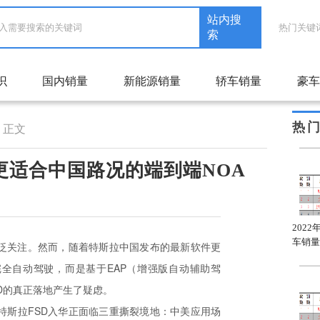
站内搜
热门关键
索
识
国内销量
新能源销量
轿车销量
豪车
热
正文
更适合中国路况的端到端NOA
2022年1月自主品牌轿车
2022年1月合资品牌轿车
202
A级车销量排名
C级车销量排名
车销量
广泛关注。然而，随着特斯拉中国发布的最新软件更
完全自动驾驶，而是基于EAP（增强版自动辅助驾
D的真正落地产生了疑虑。
特斯拉FSD入华正面临三重撕裂境地：中美应用场