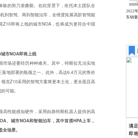
体验的剪刀差撕裂。在此背景下，依托本土团队全
2022年1月全国轿车销量
2022年1月全国轿车销量
202
车机到智驾、再到智能泊车，全维度拓展高阶智驾能
同比增幅排名
汽车厂商排名
车销量
Z10即将上线的城市NOA，也将成为更符合中国
0城市NOA即将上线
中国市场还要经历种种难关。其中，特斯拉无法实地
正落地部署的瓶颈之一。此外，高达6.4万元的售价
，领克Z10采用的智驾方案将更本土化，更全面且高
驾的可能。
0颗高性能感知硬件，采用由路特斯机器人提供的高
OA、城市NOA和智能泊车，其中首搭HPA上车，
满
盖全场景。
即