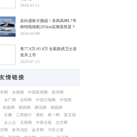
2019-07-11
反向虚标大挑战！东风风神L7号
称纯电续航205km实测居然是？
2024-04-09
售77.8万-95.8万 全新路虎卫士首
发并上市
2020-07-25
友情链接
车网
央视网
中国新闻网
新华网
央广网
光明网
中国日报网
中国网
凤凰网
网易网
腾讯网
搜狐网
豆瓣
工商银行
携程
奥一网
新京报
女人志
北青网
中青在线
北方网
济网
参考消息
金羊网
汽车之家