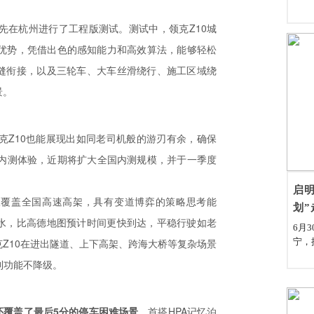
率先在杭州进行了工程版测试。测试中，领克Z10城
术优势，凭借出色的感知能力和高效算法，能够轻松
缝衔接，以及三轮车、大车丝滑绕行、施工区域绕
景。
克Z10也能展现出如同老司机般的游刃有余，确保
启内测体验，近期将扩大全国内测规模，并于一季度
启明
不仅覆盖全国高速高架，具有变道博弈的策略思考能
划”
水，比高德地图预计时间更快到达，平稳行驶如老
6月
Z10在进出隧道、上下高架、跨海大桥等复杂场景
宁，
县南
到功能不降级。
赠仪
宁县
党委
还覆盖了最后5分的停车困难场景
。首搭HPA记忆泊
情的