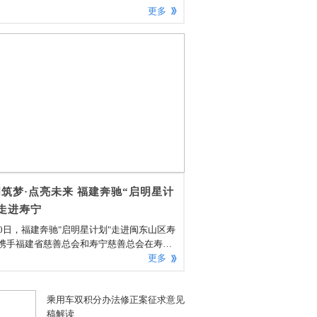
更多
筑梦·点亮未来 福建奔驰“启明星计
走进寿宁
30日，福建奔驰"启明星计划"走进闽东山区寿
携手福建省慈善总会和寿宁慈善总会在寿宁
阳中心小学举办"启明筑梦·点亮未来"图书捐
更多
式。寿宁县委副书记、组织部长雷春雄和寿
人民政府党组成员、副县长颜伟对福建奔驰
乘用车双积分办法修正案征求意见
书记、执行副总裁符磊一行的到访给予了热
稿解读
接