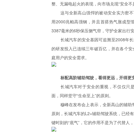
整、无漏电起火的表现，向市场兑现“安全不
这与全新高山强悍的被动安全实力密不可
用2000兆帕高强钢，并且首搭热气胀成
3387毫米的6秒保压侧气帘，守护全家出行
长城汽车的安全基因可追溯至2008年
的研发投入已连续三年破百亿，并在各个安
庭用户的安全需求。
标配高阶辅助驾驶，看得更远，开得更
长城汽车对于安全的重视，不仅仅只
面，同样坚守“生命至上”的原则。
穆峰在发布会上表示，全新高山的辅助驾
原则，长城汽车的L2+辅助驾驶系统，已经
键时刻的“底气”，它的作用不是为了代替人