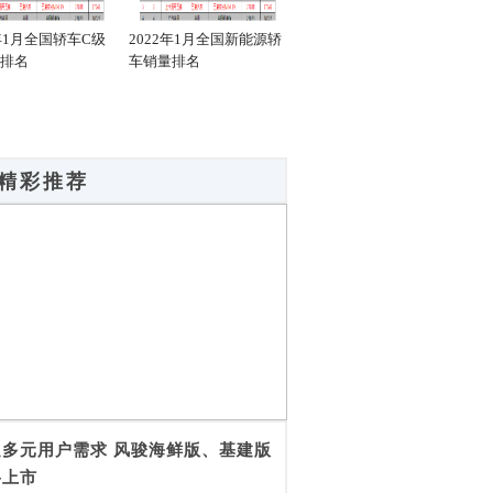
2年1月全国轿车C级
2022年1月全国新能源轿
2022年1月全国新能源轿
20
排名
车销量排名
车销量C级排名
车销
精彩推荐
足多元用户需求 风骏海鲜版、基建版
将上市