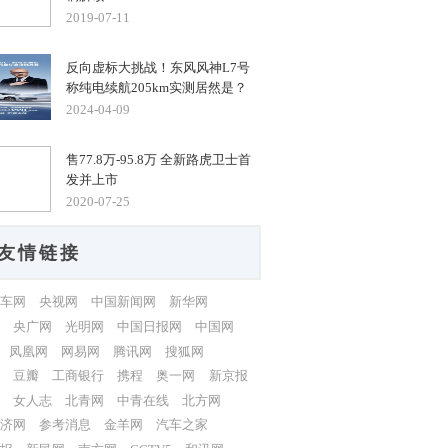
2019-07-11
反向虚标大挑战！东风风神L7号
称纯电续航205km实测居然是？
2024-04-09
售77.8万-95.8万 全新路虎卫士首
发并上市
2020-07-25
友情链接
车网
央视网
中国新闻网
新华网
央广网
光明网
中国日报网
中国网
凤凰网
网易网
腾讯网
搜狐网
豆瓣
工商银行
携程
奥一网
新京报
女人志
北青网
中青在线
北方网
济网
参考消息
金羊网
汽车之家