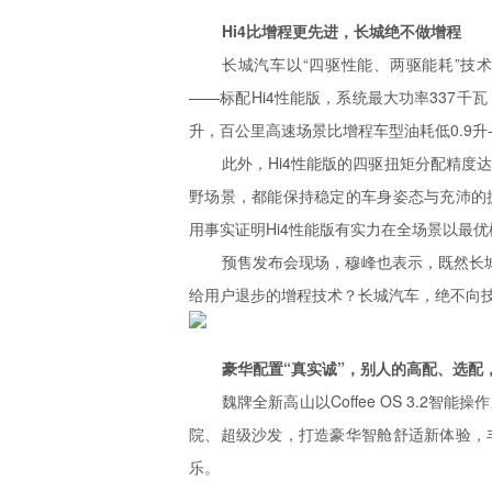
Hi4比增程更先进，长城绝不做增程
长城汽车以“四驱性能、两驱能耗”技
——标配Hi4性能版，系统最大功率337千瓦，
升，百公里高速场景比增程车型油耗低0.9升-
此外，Hi4性能版的四驱扭矩分配精度
野场景，都能保持稳定的车身姿态与充沛的
用事实证明Hi4性能版有实力在全场景以最
预售发布会现场，穆峰也表示，既然长城
给用户退步的增程技术？长城汽车，绝不向
豪华配置“真实诚”，别人的高配、选配
魏牌全新高山以Coffee OS 3.2
院、超级沙发，打造豪华智舱舒适新体验，
乐。