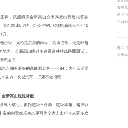
法制晚
去哪儿
爱卡汽
术逻辑，赋能魏牌全新高山交出高效出行硬核答卷
今日头
零百加速5.7秒，百公里WLTC馈电油耗低至7.15
1升。
达毫秒级，无论是湿滑的雨天、高速过弯，还是轻越
粤ICP
抓地力。全新高山经过多达百余种特殊路面测试，
关于本
优模式运行。
汽车拥有最好的新能源架构——Hi4，为什么还要
技术妥协！长城汽车，打死不做增程！
，全新高山统统标配
智能操作系统为核心，依托超级三件套：超级冰箱、超级影
丰富的内置娱乐生态更可为全家人出行带来更多欢