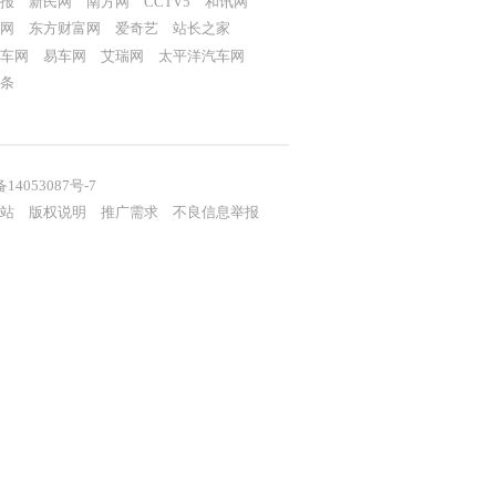
报
新民网
南方网
CCTV5
和讯网
网
东方财富网
爱奇艺
站长之家
车网
易车网
艾瑞网
太平洋汽车网
条
备14053087号-7
站
版权说明
推广需求
不良信息举报