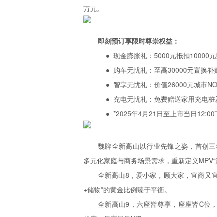
万元。
即刻预订享限时尊崇权益：
● 现金膨胀礼：5000元抵扣10000
● 购车无忧礼：至高30000元置换补
● 智享无忧礼：价值26000元城市N
● 充电无忧礼：免费赠送家用充电桩
● *2025年4月21日至上市当日12:
魏牌全新高山以行业先锋之姿，首创三
多元化家庭与商务场景需求，重新定义MPV“
全新高山8，爱小家，顾大家，宜商又宜
+储物”的黄金比例臻于平衡。
全新高山9，六座皆尊享，座座皆C位，以