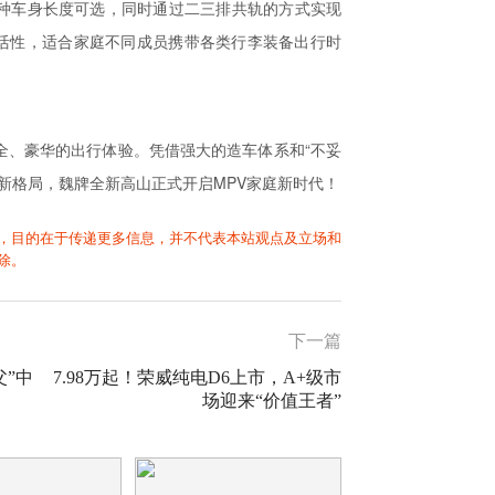
种车身长度可选，同时通过二三排共轨的方式实现
活性，适合家庭不同成员携带各类行李装备出行时
全、豪华的出行体验。凭借强大的造车体系和“不妥
场新格局，魏牌全新高山正式开启MPV家庭新时代！
，目的在于传递更多信息，并不代表本站观点及立场和
除。
下一篇
父”中
7.98万起！荣威纯电D6上市，A+级市
场迎来“价值王者”