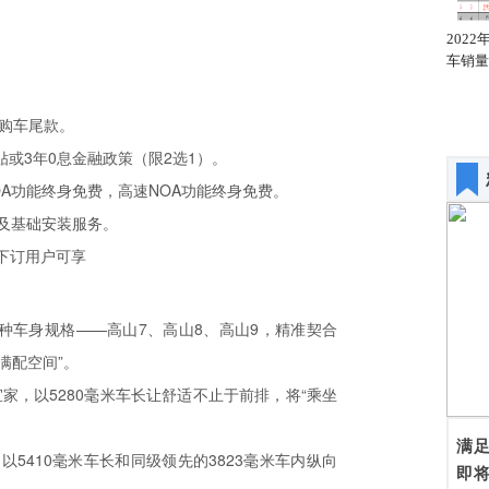
2022年1月全国轿车销量
2022年1月全国轿车销量
202
同比增幅排名
汽车厂商排名
车销量
元购车尾款。
贴或3年0息金融政策（限2选1）。
OA功能终身免费，高速NOA功能终身免费。
及基础安装服务。
00下订用户可享
种车身规格——高山7、高山8、高山9，精准契合
满配空间”。
家，以5280毫米车长让舒适不止于前排，将“乘坐
满
5410毫米车长和同级领先的3823毫米车内纵向
即