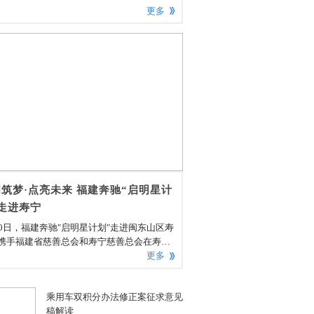
更多
筑梦·点亮未来 福建奔驰“启明星计
走进寿宁
30日，福建奔驰"启明星计划"走进闽东山区寿
携手福建省慈善总会和寿宁慈善总会在寿宁
阳中心小学举办"启明筑梦·点亮未来"图书捐
更多
式。寿宁县委副书记、组织部长雷春雄和寿
人民政府党组成员、副县长颜伟对福建奔驰
乘用车双积分办法修正案征求意见
书记、执行副总裁符磊一行的到访给予了热
稿解读
接