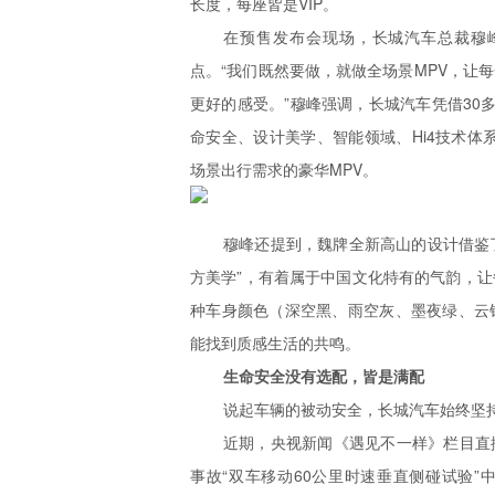
长度，每座皆是VIP。
在预售发布会现场，长城汽车总裁穆峰
点。“我们既然要做，就做全场景MPV，让
更好的感受。”穆峰强调，长城汽车凭借30多
命安全、设计美学、智能领域、Hi4技术体
场景出行需求的豪华MPV。
穆峰还提到，魏牌全新高山的设计借鉴了
方美学”，有着属于中国文化特有的气韵，
种车身颜色（深空黑、雨空灰、墨夜绿、云
能找到质感生活的共鸣。
生命安全没有选配，皆是满配
说起车辆的被动安全，长城汽车始终坚持
近期，央视新闻《遇见不一样》栏目直
事故“双车移动60公里时速垂直侧碰试验