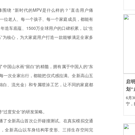
围绕 “新时代的MPV是什么样的？”直击用户痛
每一位老人、每一个孩子、每一个家庭成员，都能有
年造车底蕴、1500万全球用户的口碑积累，以“生
系”为核心，为大家庭用户打造一款能够满足全家多
中国山水画“留白”的精髓，拥有属于中国人的“东
让每一次全家出行，都能把仪式感拉满。全新高山五
启明
锦白、流光金）和专属喷涂工艺，让不同的家庭都
划”
6月
宁，
县南
“过度安全”的研发策略。
赠仪
播了全新高山首次公开碰撞测试。在真实模拟交通
宁县
党委
”中，全新高山以车身结构零变形、三排生存空间完
情的