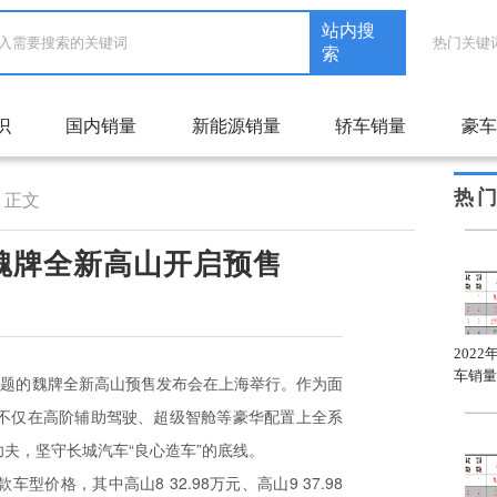
站内搜
热门关键
索
识
国内销量
新能源销量
轿车销量
豪车
热
正文
 魏牌全新高山开启预售
2022年1月自主品牌轿车
2022年1月合资品牌轿车
202
A级车销量排名
C级车销量排名
车销量
为主题的魏牌全新高山预售发布会在上海举行。作为面
山不仅在高阶辅助驾驶、超级智舱等豪华配置上全系
夫，坚守长城汽车“良心造车”的底线。
价格，其中高山8 32.98万元、高山9 37.98