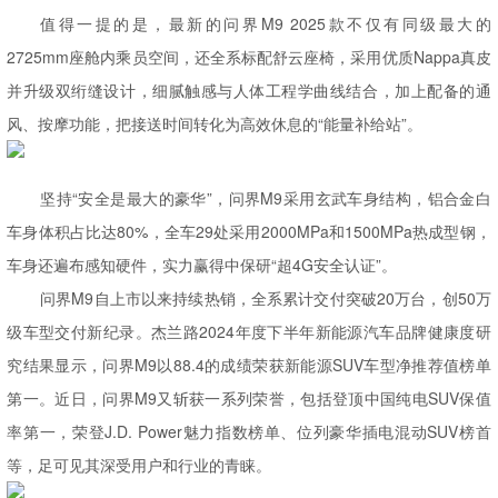
值得一提的是，最新的问界M9 2025款不仅有同级最大的
2725mm座舱内乘员空间，还全系标配舒云座椅，采用优质Nappa真皮
并升级双绗缝设计，细腻触感与人体工程学曲线结合，加上配备的通
风、按摩功能，把接送时间转化为高效休息的“能量补给站”。
坚持“安全是最大的豪华”，问界M9采用玄武车身结构，铝合金白
车身体积占比达80%，全车29处采用2000MPa和1500MPa热成型钢，
车身还遍布感知硬件，实力赢得中保研“超4G安全认证”。
问界M9自上市以来持续热销，全系累计交付突破20万台，创50万
级车型交付新纪录。杰兰路2024年度下半年新能源汽车品牌健康度研
究结果显示，问界M9以88.4的成绩荣获新能源SUV车型净推荐值榜单
第一。近日，问界M9又斩获一系列荣誉，包括登顶中国纯电SUV保值
率第一，荣登J.D. Power魅力指数榜单、位列豪华插电混动SUV榜首
等，足可见其深受用户和行业的青睐。