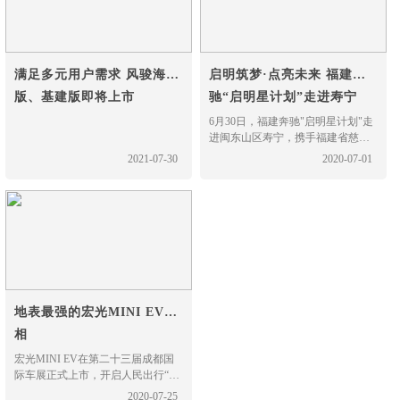
满足多元用户需求 风骏海鲜
启明筑梦·点亮未来 福建奔
版、基建版即将上市
驰“启明星计划”走进寿宁
6月30日，福建奔驰"启明星计划"走
进闽东山区寿宁，携手福建省慈善
总会和寿宁慈善总会在寿宁县南阳
2021-07-30
2020-07-01
中心小学举办"启明筑梦·点亮未
来"图书捐赠仪式。寿宁县委副书
记、组织部长雷春雄和寿宁县人民
政府党组成员、副县长颜伟对福建
奔驰党委书记、执行副总裁符磊一
行的到访给予了热情的接
地表最强的宏光MINI EV亮
相
宏光MINI EV在第二十三届成都国
际车展正式上市，开启人民出行“小
时代”。新车共推出轻松款、自在
2020-07-25