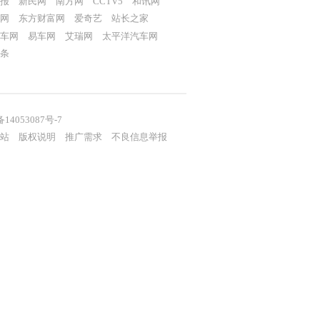
报
新民网
南方网
CCTV5
和讯网
网
东方财富网
爱奇艺
站长之家
车网
易车网
艾瑞网
太平洋汽车网
条
备14053087号-7
站
版权说明
推广需求
不良信息举报