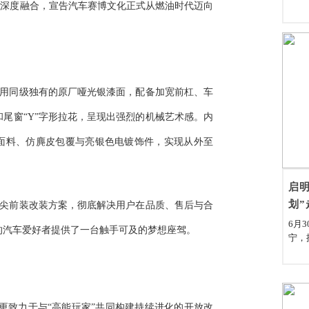
构想深度融合，宣告汽车赛博文化正式从燃油时代迈向
，采用同级独有的原厂哑光银漆面，配备加宽前杠、车
尾窗“Y”字形拉花，呈现出强烈的机械艺术感。内
污面料、仿麂皮包覆与亮银色电镀饰件，实现从外至
启明
划”
的顶尖前装改装方案，彻底解决用户在品质、售后与合
6月
的汽车爱好者提供了一台触手可及的梦想座驾。
宁，
县南
赠仪
宁县
党委
情的
，更致力于与“高能玩家”共同构建持续进化的开放改