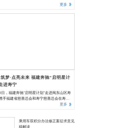
更多
筑梦·点亮未来 福建奔驰“启明星计
走进寿宁
30日，福建奔驰"启明星计划"走进闽东山区寿
携手福建省慈善总会和寿宁慈善总会在寿宁
阳中心小学举办"启明筑梦·点亮未来"图书捐
更多
式。寿宁县委副书记、组织部长雷春雄和寿
人民政府党组成员、副县长颜伟对福建奔驰
乘用车双积分办法修正案征求意见
书记、执行副总裁符磊一行的到访给予了热
稿解读
接