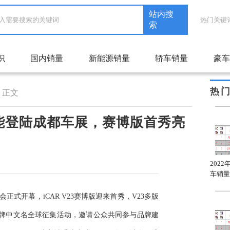
站内搜
热门关键
索
识
国内销量
新能源销量
轿车销量
豪车
热
正文
族高能登陆成都车展，赛博版首秀亮
2022年1月自主品牌轿车
2022年1月合资品牌轿车
202
A级车销量排名
C级车销量排名
车销量
正式开幕，iCAR V23赛博版迎来首秀，V23多版
品牌中文名全球征集活动，邀请公众共同参与品牌建