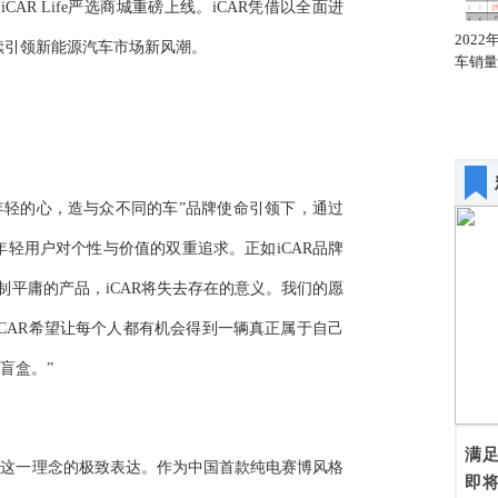
AR Life严选商城重磅上线。iCAR凭借以全面进
2022年1月全国轿车销量
2022年1月全国轿车销量
202
续引领新能源汽车市场新风潮。
同比增幅排名
汽车厂商排名
车销量
为年轻的心，造与众不同的车”品牌使命引领下，通过
轻用户对个性与价值的双重追求。正如iCAR品牌
制平庸的产品，iCAR将失去存在的意义。我们的愿
CAR希望让每个人都有机会得到一辆真正属于自己
盲盒。”
满
是这一理念的极致表达。作为中国首款纯电赛博风格
即