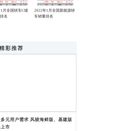
2年1月全国轿车C级
2022年1月全国新能源轿
2022年1月全国新能源轿
20
排名
车销量排名
车销量C级排名
车销
精彩推荐
足多元用户需求 风骏海鲜版、基建版
将上市