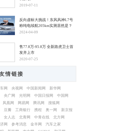
2019-07-11
反向虚标大挑战！东风风神L7号
称纯电续航205km实测居然是？
2024-04-09
售77.8万-95.8万 全新路虎卫士首
发并上市
2020-07-25
友情链接
车网
央视网
中国新闻网
新华网
央广网
光明网
中国日报网
中国网
凤凰网
网易网
腾讯网
搜狐网
豆瓣
工商银行
携程
奥一网
新京报
女人志
北青网
中青在线
北方网
济网
参考消息
金羊网
汽车之家