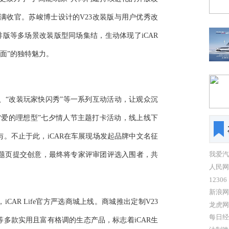
圆满收官。苏峻博士设计的V23改装版与用户优秀改
啡版等多场景改装版型同场集结，生动体现了iCAR
千面”的独特魅力。
”、“改装玩家快闪秀”等一系列互动活动，让观众沉
“爱的理想型”七夕情人节主题打卡活动，线上线下
。不止于此，iCAR在车展现场发起品牌中文名征
我爱汽
动话题页提交创意，最终将专家评审团评选入围者，共
人民网
12306
新浪网
AR Life官方严选商城上线。商城推出定制V23
龙虎网
每日经
多款实用且富有格调的生态产品，标志着iCAR生