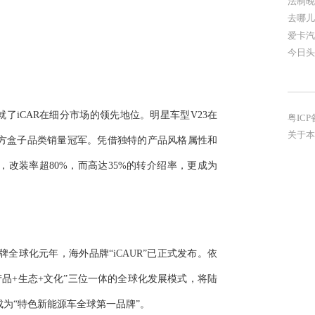
法制晚
去哪儿
爱卡汽
今日头
了iCAR在细分市场的领先地位。明星车型V23在
粤ICP
关于本
居新能源方盒子品类销量冠军。凭借独特的产品风格属性和
%，改装率超80%，而高达35%的转介绍率，更成为
品牌全球化元年，海外品牌“iCAUR”已正式发布。依
产品+生态+文化”三位一体的全球化发展模式，将陆
成为“特色新能源车全球第一品牌”。