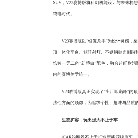
SUV，V23赛博版将科幻机能设计与未来
纯电时代。
V23赛博版以“银翼杀手”为设计灵感
顶一体化平台、矩阵射灯、不锈钢抛光侧踏和
饰独一无二的“幻境白”配色，融合超纤耐
内的赛博美学统一。
V23赛博版真正实现了“出厂即巅峰”
法性方面的顾虑，为追求个性、趣味与品质
生态
扩容
，
玩出强大不止于车
iCAR的愿景不止于打造新能源经典车