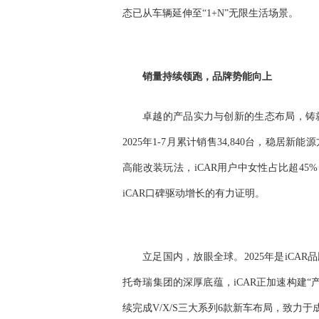
态已从车辆延伸至“1+N”无限生活场景。
销量持续领跑，品牌势能向上
卓越的产品实力与创新的生态布局，铸就
2025年1-7月累计销售34,840台，稳
高能改装玩法，iCAR用户中女性占比超45
iCAR口碑驱动增长的有力证明。
立足国内，放眼全球。2025年是iCAR
托奇瑞集团的深厚底蕴，iCAR正加速构建“
续完成V/X/S三大系列6款新车布局，致力于